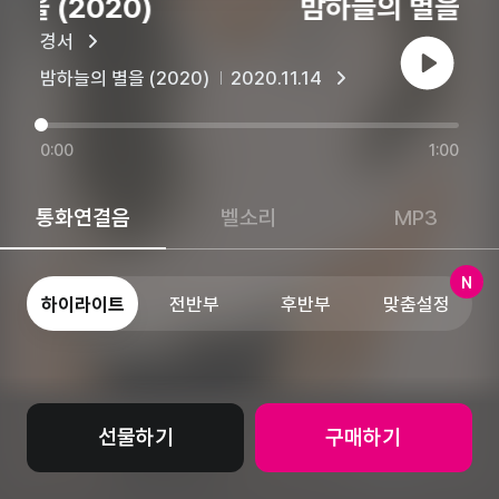
을 (2020)
밤하늘의 별을 (20
경서
재생
밤하늘의 별을 (2020)
2020.11.14
0:00
1:00
통화연결음
벨소리
MP3
N
하이라이트
전반부
후반부
맞춤설정
선물하기
구매하기