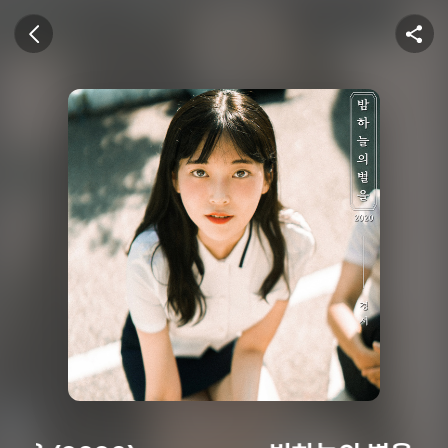
U+뮤직벨링
이전 화면
공유