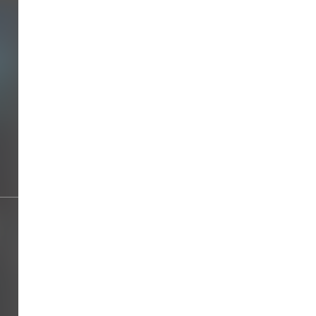
리무진 (Feat. MINO) (Prod. b