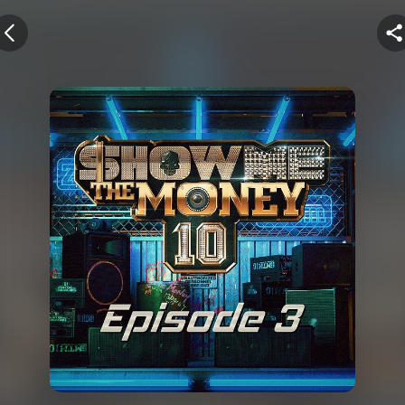
+뮤직벨링
전 화면