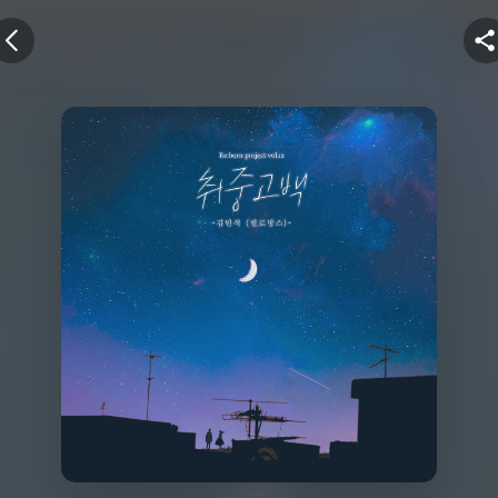
+뮤직벨링
전 화면