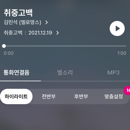
취중고백
김민석 (멜로망스)
재생
취중고백
2021.12.19
0:00
1:00
통화연결음
벨소리
MP3
N
하이라이트
전반부
후반부
맞춤설정