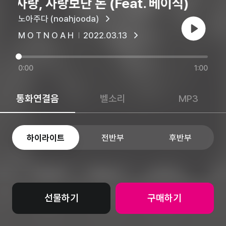
 사랑, 사랑보단 돈 (Feat. 베이식)
노아주다 (noahjooda)
재생
M O T N O A H
2022.03.13
0:00
1:00
통화연결음
벨소리
MP3
하이라이트
전반부
후반부
선물하기
구매하기