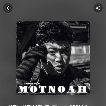
U+뮤직벨링
이전 화면
공유