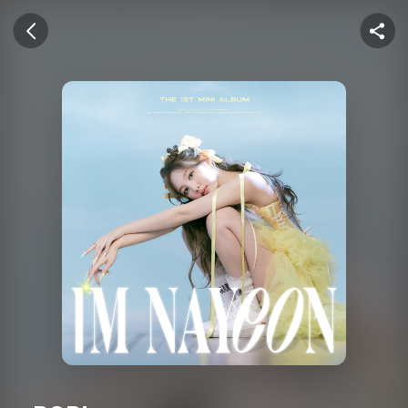
U+뮤직벨링
이전 화면
공유