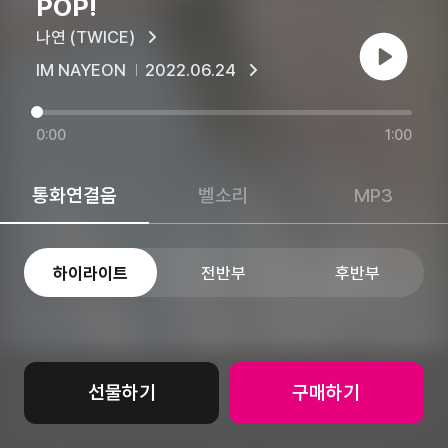
POP!
나연 (TWICE)
재생
IM NAYEON
2022.06.24
0:00
1:00
통화연결음
벨소리
MP3
하이라이트
전반부
후반부
선물하기
구매하기