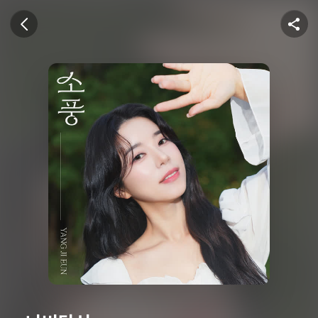
U+뮤직벨링
이전 화면
공유