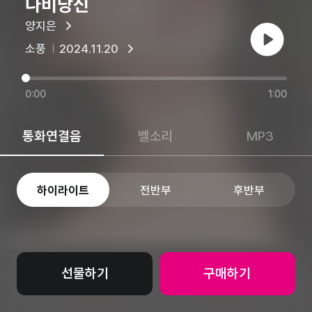
나비당신
양지은
재생
소풍
2024.11.20
0:00
1:00
통화연결음
벨소리
MP3
하이라이트
전반부
후반부
선물하기
구매하기