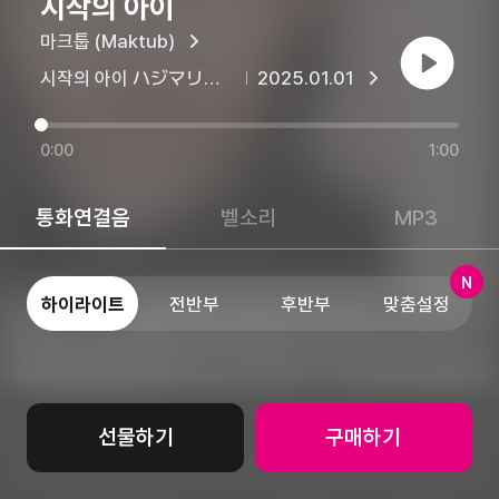
시작의 아이
마크툽 (Maktub)
재생
시작의 아이 ハジマリのコ (Starting With You)
2025.01.01
0:00
1:00
통화연결음
벨소리
MP3
N
하이라이트
전반부
후반부
맞춤설정
선물하기
구매하기