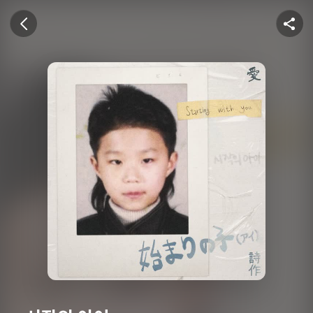
U+뮤직벨링
이전 화면
공유