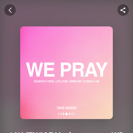
U+뮤직벨링
이전 화면
공유