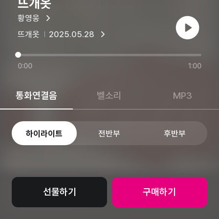
뜨개옷
황영웅
재생
뜨개옷
2025.05.28
0:00
1:00
통화연결음
벨소리
MP3
하이라이트
전반부
후반부
선물하기
구매하기