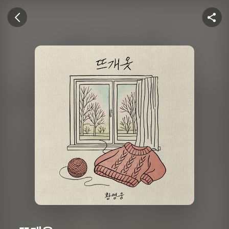
U+뮤직벨링
이전 화면
공유