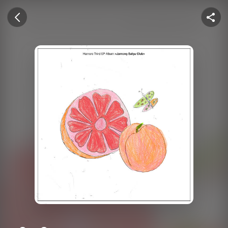
U+뮤직벨링
이전 화면
공유