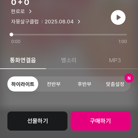
0＋0
한로로
재생
자몽살구클럽
2025.08.04
0:00
1:00
통화연결음
벨소리
MP3
N
하이라이트
전반부
후반부
맞춤설정
선물하기
구매하기