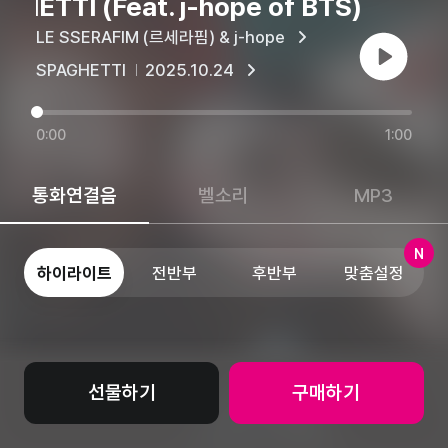
HETTI (Feat. j-hope of BTS)
LE SSERAFIM (르세라핌) & j-hope
재생
SPAGHETTI
2025.10.24
0:00
1:00
통화연결음
벨소리
MP3
N
하이라이트
전반부
후반부
맞춤설정
선물하기
구매하기