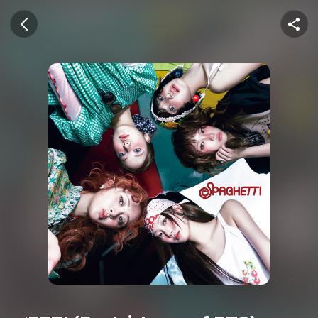
U+뮤직벨링
이전 화면
공유