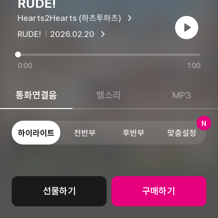
RUDE!
Hearts2Hearts (하츠투하츠)
재생
RUDE!
2026.02.20
0:00
1:00
통화연결음
벨소리
MP3
N
하이라이트
전반부
후반부
맞춤설정
선물하기
구매하기