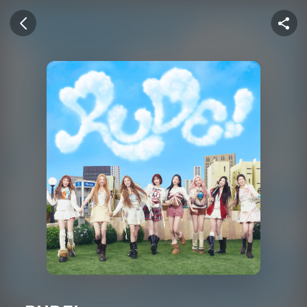
U+뮤직벨링
이전 화면
공유