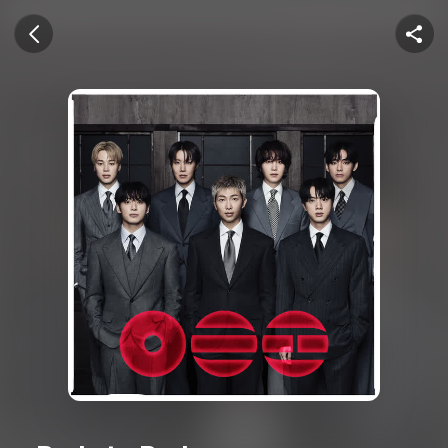
U+뮤직벨링
이전 화면
공유