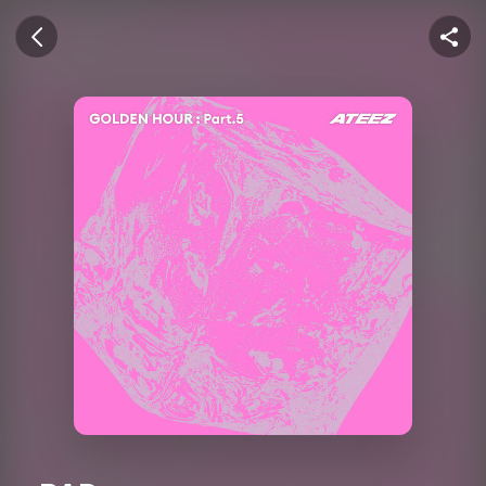
U+뮤직벨링
이전 화면
공유